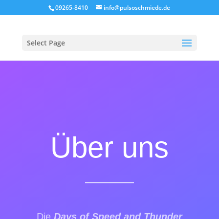
09265-8410
info@pulsoschmiede.de
Select Page
Über uns
Die
Days of Speed and Thunder