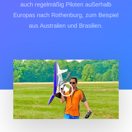
auch regelm
äß
ig Piloten außerhalb
Europas nach Rothenburg, zum Beispiel
aus Australien und Brasilien.