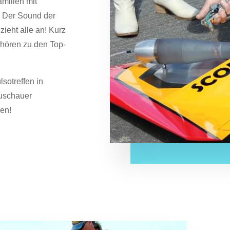
amilien mit
. Der Sound der
ieht alle an! Kurz
ehören zu den Top-
lsotreffen in
Zuschauer
den!