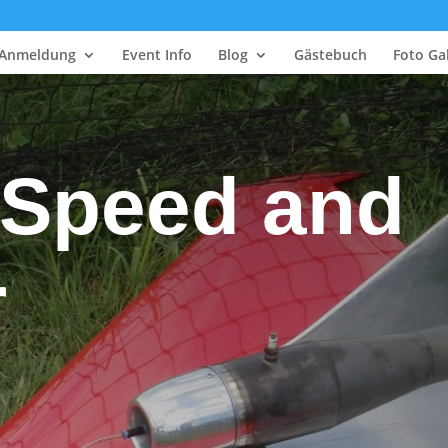
Anmeldung
Event Info
Blog
Gästebuch
Foto Gal
 Speed and
r