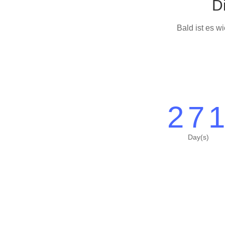
D
Bald ist es w
27
Day(s)