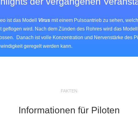
hlights der vergangenen Veranst
eo ist das Modell
Virus
mit einem Pulsoantrieb zu sehen, welch
t geflogen wird. Nach dem Zünden des Rohres wird das Model
ssen. Danach ist volle Konzentration und Nervenstärke des Pilo
windigkeit geregelt werden kann.
FAKTEN
Informationen für Piloten