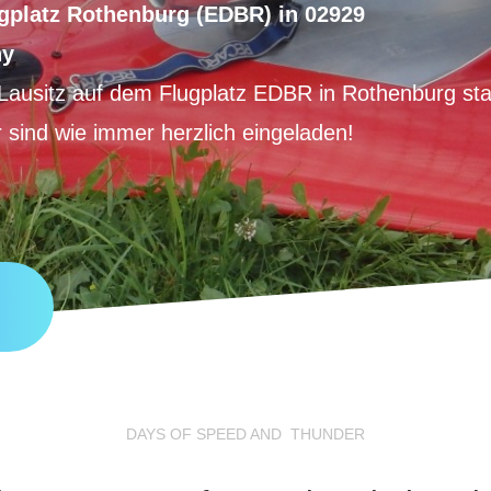
ugplatz Rothenburg (EDBR) in 02929
ny
r Lausitz auf dem Flugplatz EDBR in Rothenburg sta
r sind wie immer herzlich eingeladen!
DAYS OF SPEED AND THUNDER