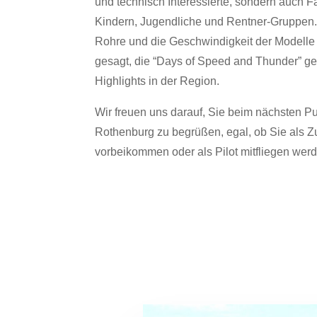
und technisch Interessierte, sondern auch F
Kindern, Jugendliche und Rentner-Gruppen
Rohre und die Geschwindigkeit der Modelle z
gesagt, die “Days of Speed and Thunder” g
Highlights in der Region.
Wir freuen uns darauf, Sie beim n
ä
chsten Pu
Rothenburg zu begr
üß
en, egal, ob Sie als 
vorbeikommen oder als Pilot mitfliegen wer