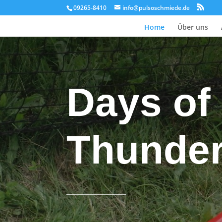
09265-8410
info@pulsoschmiede.de
Home
Über uns
Days of
Thunde