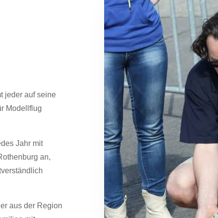
 jeder auf seine
ür Modellflug
edes Jahr mit
Rothenburg an,
verst
ä
ndlich
ger aus der Region