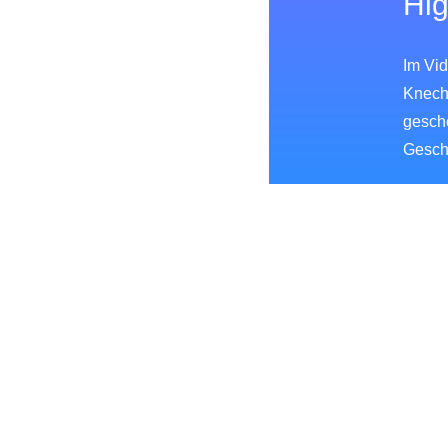
Hig
Im Vid
Knech
gescho
Gesch