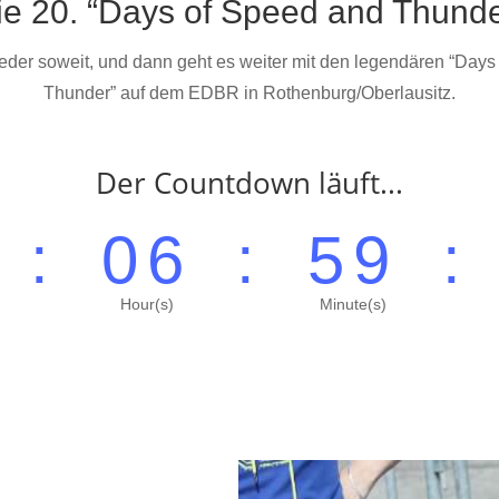
ie 20. “Days of Speed and Thunde
ieder soweit, und dann geht es weiter mit den legendären “Day
Thunder” auf dem EDBR in Rothenburg/Oberlausitz.
Der Countdown läuft...
1
:
06
:
59
:
Hour(s)
Minute(s)