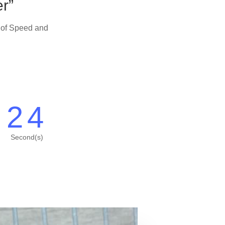
r”
s of Speed and
23
Second(s)