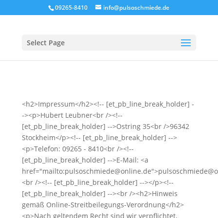
09265-8410
info@pulsoschmiede.de
Select Page
<h2>Impressum</h2><!-- [et_pb_line_break_holder] -
-><p>Hubert Leubner<br /><!--
[et_pb_line_break_holder] -->Ostring 35<br />96342
Stockheim</p><!-- [et_pb_line_break_holder] -->
<p>Telefon: 09265 - 8410<br /><!--
[et_pb_line_break_holder] -->E-Mail: <a
href="mailto:pulsoschmiede@online.de">pulsoschmiede@o
<br /><!-- [et_pb_line_break_holder] --></p><!--
[et_pb_line_break_holder] --><br /><h2>Hinweis
gemäß Online-Streitbeilegungs-Verordnung</h2>
<p>Nach geltendem Recht sind wir verpflichtet,