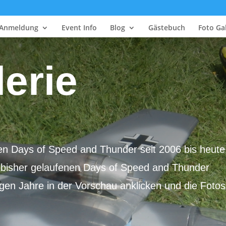
Anmeldung
Event Info
Blog
Gästebuch
Foto Gal
erie
en Days of Speed and Thunder seit 2006 bis heute
en bisher gelaufenen Days of Speed and Thunder
igen Jahre in der Vorschau anklicken und die Fotos