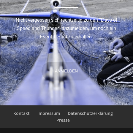
Nicht vergessen sich rechtzeitig zu den "Days of
Speed and Thunder" anzumelden, um noch ein
Event T-Shirt zu erhalten.
ANMELDEN
Kontakt
Impressum
Datenschutzerklärung
Presse