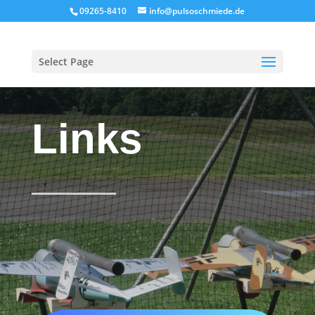
09265-8410
info@pulsoschmiede.de
Select Page
Links