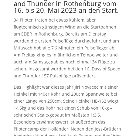
and Thunder in Rothenburg vom
16. bis 20. Mai 2023 an den Start.
34 Piloten traten bei etwas kühlem, aber
flugtechnisch günstigem Wind an die Startbahnen
am EDBR in Rothenburg. Bereits am Dienstag
wurden die ersten Pulsoflüge durchgeführt und am
Mittwoch hob alle 7,6 Minuten ein Pulsoflieger ab.
Am Freitag ging es in ähnlichem Tempo weiter und
auch am Samstag gab es noch einmal 34 Flüge zu
sehen. Insgesamt wurden bei den 16. Days of Speed
and Thunder 157 Pulsoflüge präsentiert.
Das Highlight war dieses Jahr Jiri Novacec mit einer
Heinkel mit 140er Rohr und 200cm Spannweite bei
einer Länge von 250cm. Seine Heinkel HE-162 wiegt
14,5kg und das Rohr hat einen Schub von 16kg –
sehr schön Scale-gebaut im Maßstab 1:3,5.
Besonders erwähnenswert ist außerdem das
Pilotencamp der Holländer: Neben den Jess-Brüdern
beeindruckten dieses Mal Luuk Zegers und Jinx Vries