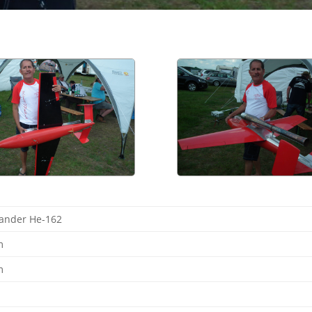
ander He-162
m
m