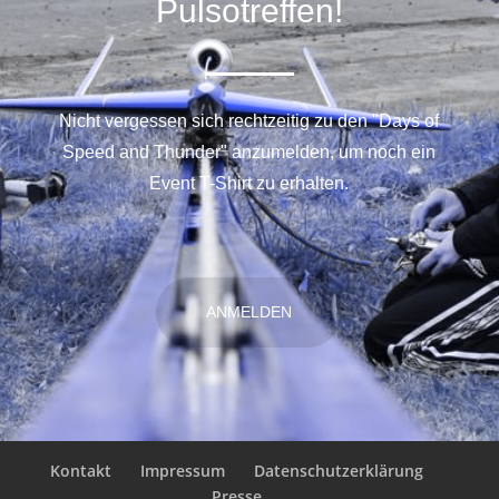
Pulsotreffen!
Nicht vergessen sich rechtzeitig zu den "Days of
Speed and Thunder" anzumelden, um noch ein
Event T-Shirt zu erhalten.
ANMELDEN
Kontakt
Impressum
Datenschutzerklärung
Presse