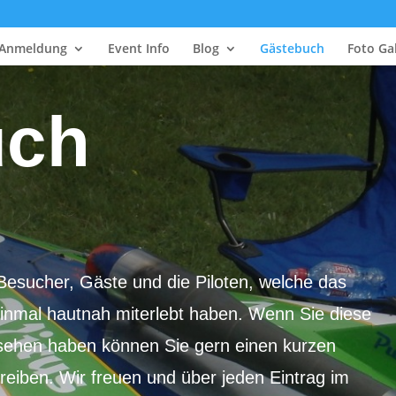
Anmeldung
Event Info
Blog
Gästebuch
Foto Gal
uch
Besucher, Gäste und die Piloten, welche das
einmal hautnah miterlebt haben. Wenn Sie diese
esehen haben können Sie gern einen kurzen
iben. Wir freuen und über jeden Eintrag im