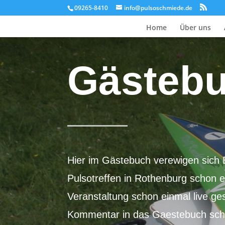
09265-8410
info@pulsoschmiede.de
Home
Über uns
Gästeb
Hier im Gästebuch verewigen sich 
Pulsotreffen in Rothenburg schon 
Veranstaltung schon einmal live g
Kommentar in das Gaestebuch schre