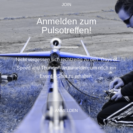
JOIN
Anmelden zum
Pulsotreffen!
Nicht vergessen sich rechtzeitig zu den "Days of
Speed and Thunder" anzumelden, um noch ein
Event T-Shirt zu erhalten.
ANMELDEN