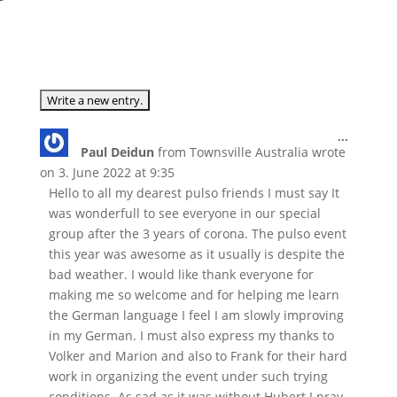
Toggle
...
Paul Deidun
from
Townsville Australia
wrote
this
metabox
on
3. June 2022
at
9:35
Hello to all my dearest pulso friends I must say It
was wonderfull to see everyone in our special
group after the 3 years of corona. The pulso event
this year was awesome as it usually is despite the
bad weather. I would like thank everyone for
making me so welcome and for helping me learn
the German language I feel I am slowly improving
in my German. I must also express my thanks to
Volker and Marion and also to Frank for their hard
work in organizing the event under such trying
conditions. As sad as it was without Hubert I pray