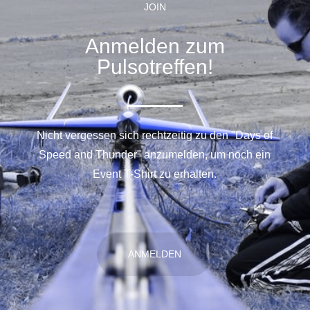
JOIN
Anmelden zum
Pulsotreffen!
Nicht vergessen sich rechtzeitig zu den "Days of
Speed and Thunder" anzumelden, um noch ein
Event T-Shirt zu erhalten.
ANMELDEN