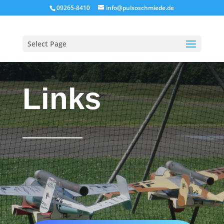
09265-8410
info@pulsoschmiede.de
Select Page
Links