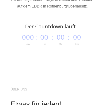
auf dem EDBR in Rothenburg/Oberlausitz.
Der Countdown läuft...
000
:
00
:
00
:
00
Day
Hrs
Min
Sec
ÜBER UNS
Etwas für jeden!