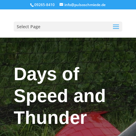
09265-8410
info@pulsoschmiede.de
Select Page
Days of
Speed and
Thunder