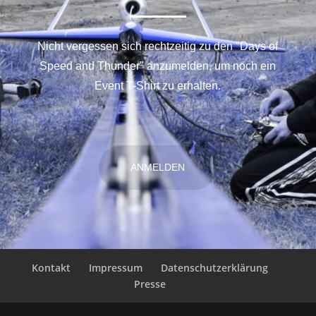
Nicht vergessen sich rechtzeitig zu den "Days of
Speed and Thunder" anzumelden, um noch ein
Event T-Shirt zu erhalten.
ANMELDEN
Kontakt
Impressum
Datenschutzerklärung
Presse