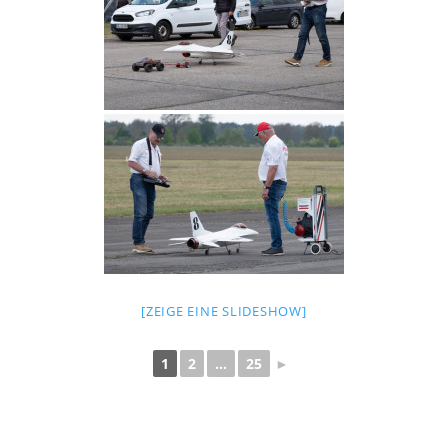
[ZEIGE EINE SLIDESHOW]
1
2
...
25
►