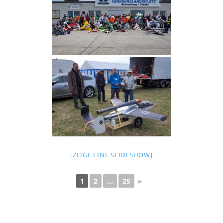
[ZEIGE EINE SLIDESHOW]
1
2
...
25
►