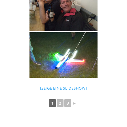
[ZEIGE EINE SLIDESHOW]
1
2
3
►