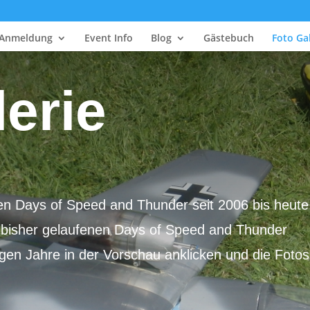
Anmeldung
Event Info
Blog
Gästebuch
Foto Gal
erie
en Days of Speed and Thunder seit 2006 bis heute
en bisher gelaufenen Days of Speed and Thunder
igen Jahre in der Vorschau anklicken und die Fotos