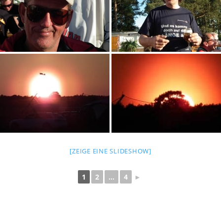
[ZEIGE EINE SLIDESHOW]
1
2
...
4
►