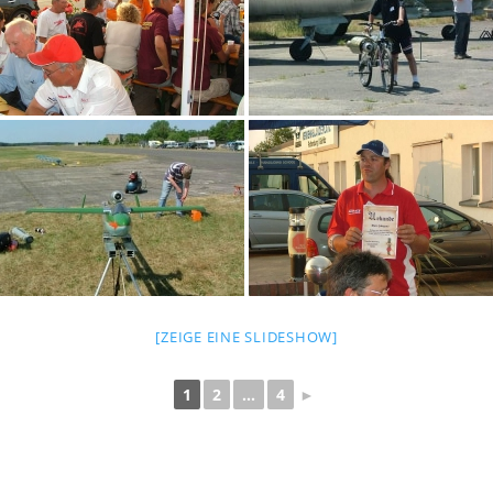
[ZEIGE EINE SLIDESHOW]
1
2
...
4
►