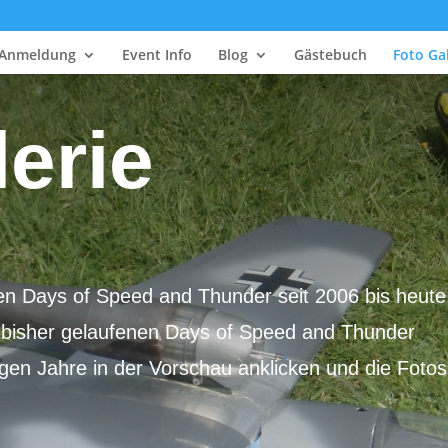
Anmeldung
Event Info
Blog
Gästebuch
Foto Gal
erie
en Days of Speed and Thunder seit 2006 bis heute
en bisher gelaufenen Days of Speed and Thunder
igen Jahre in der Vorschau anklicken und die Fotos