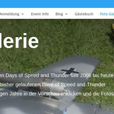
Anmeldung
Event Info
Blog
Gästebuch
Foto Gal
erie
en Days of Speed and Thunder seit 2006 bis heute
en bisher gelaufenen Days of Speed and Thunder
igen Jahre in der Vorschau anklicken und die Fotos