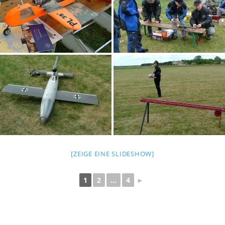
[ZEIGE EINE SLIDESHOW]
1
2
...
4
►