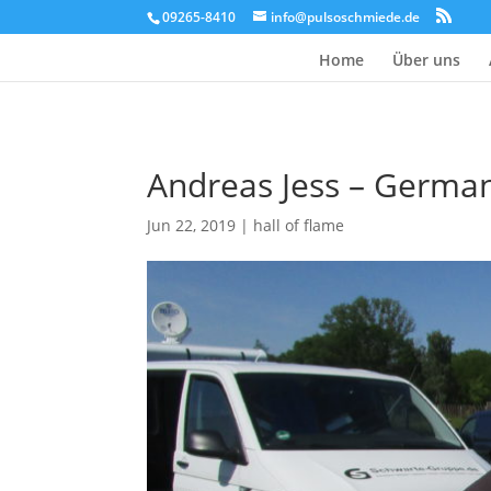
09265-8410
info@pulsoschmiede.de
Home
Über uns
Andreas Jess – Germa
Jun 22, 2019
|
hall of flame