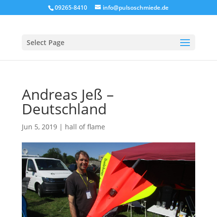
09265-8410
info@pulsoschmiede.de
Select Page
Andreas Jeß –
Deutschland
Jun 5, 2019
|
hall of flame